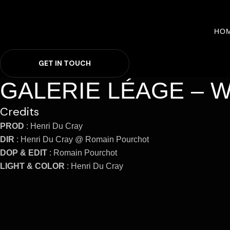
HO
G
E
T
I
N
T
O
U
C
H
GALERIE LÉAGE – Wr
Credits
PROD
: Henri Du Cray
DIR
: Henri Du Cray @ Romain Pourchot
DOP & EDIT
: Romain Pourchot
LIGHT & COLOR
: Henri Du Cray