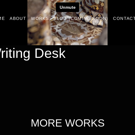
ME
ABOUT
WORKS
BLOG (COMING SOON)
CONTAC
iting Desk
MORE WORKS